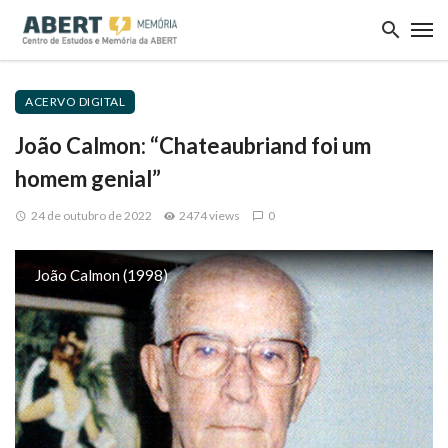
ACERVO DIGITAL
João Calmon: “Chateaubriand foi um
homem genial”
24 de outubro de 2022
2474 views
0
João Calmon (1998)