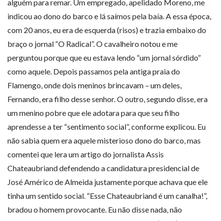
alguém para remar. Um empregado, apelidado Moreno, me
indicou ao dono do barco e lá saímos pela baía. A essa época,
com 20 anos, eu era de esquerda (risos) e trazia embaixo do
braço o jornal “O Radical”. O cavalheiro notou e me
perguntou porque que eu estava lendo “um jornal sórdido”
como aquele. Depois passamos pela antiga praia do
Flamengo, onde dois meninos brincavam – um deles,
Fernando, era filho desse senhor. O outro, segundo disse, era
um menino pobre que ele adotara para que seu filho
aprendesse a ter “sentimento social”, conforme explicou. Eu
não sabia quem era aquele misterioso dono do barco, mas
comentei que lera um artigo do jornalista Assis
Chateaubriand defendendo a candidatura presidencial de
José Américo de Almeida justamente porque achava que ele
tinha um sentido social. “Esse Chateaubriand é um canalha!”,
bradou o homem provocante. Eu não disse nada, não