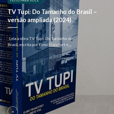
FEITO PARA VOCÊ
TV Tupi: Do Tamanho do Brasil –
versão ampliada (2024)
Leia a obra TV Tupi: Do Tamanho do
Brasil, escrita por Elmo Francfort e ...