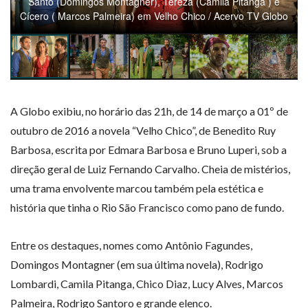
Santo (Domingos Montagner), Tereza (Camila Pitanga ) e
Cícero ( Marcos Palmeira) em Velho Chico / Acervo TV Globo
A Globo exibiu, no horário das 21h, de 14 de março a 01º de
outubro de 2016 a novela “Velho Chico”, de Benedito Ruy
Barbosa, escrita por Edmara Barbosa e Bruno Luperi, sob a
direção geral de Luiz Fernando Carvalho. Cheia de mistérios,
uma trama envolvente marcou também pela estética e
história que tinha o Rio São Francisco como pano de fundo.
Entre os destaques, nomes como Antônio Fagundes,
Domingos Montagner (em sua última novela), Rodrigo
Lombardi, Camila Pitanga, Chico Diaz, Lucy Alves, Marcos
Palmeira, Rodrigo Santoro e grande elenco.