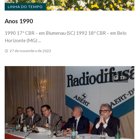
LINHA DO TEMPO
Anos 1990
1990 17º CBR – em Blumenau (SC) 1992 18º CBR – em Belo
Horizonte (MG) ...
27 de novembro de 2022
12